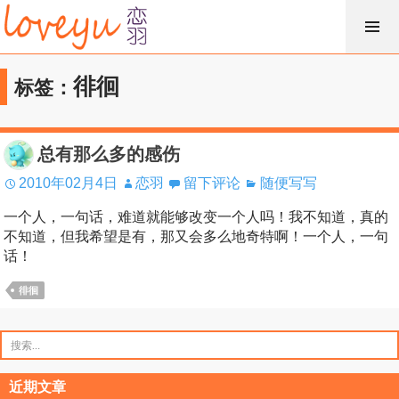
跳
过
内
徘徊
标签：
容
总有那么多的感伤
2010年02月4日
恋羽
留下评论
随便写写
一个人，一句话，难道就能够改变一个人吗！我不知道，真的
不知道，但我希望是有，那又会多么地奇特啊！一个人，一句
话！
徘徊
搜
索：
近期文章