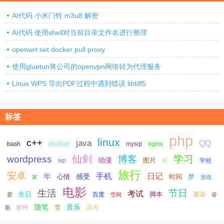
AI代码 小米门铃 m3u8 解密
AI代码 使用shell对当前目录文件名进行整理
openwrt set docker pull proxy
使用gluetun将公司的openvpn网络转为代理服务
Linux WPS 导出PDF过程中遇到错误 libtiff5
标签
php
linux
c++
java
QQ
docker
nginx
bash
mysql
仙剑
学习
wordpress
博客
动漫
图片
学校
wp
夜
旅行
安卓
手机
日记
年
感受
心情
时间
梦
家
游戏
电影
生活
节日
考试
生日
脚本
爱
百度
空间
英语
谷
随笔
音乐
高考
歌
邮件
雪