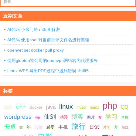
索：
近期文章
AI代码 小米门铃 m3u8 解密
AI代码 使用shell对当前目录文件名进行整理
openwrt set docker pull proxy
使用gluetun将公司的openvpn网络转为代理服务
Linux WPS 导出PDF过程中遇到错误 libtiff5
标签
php
linux
c++
java
QQ
docker
nginx
bash
mysql
仙剑
学习
wordpress
博客
动漫
图片
学校
wp
夜
旅行
安卓
手机
日记
年
感受
心情
时间
梦
家
游戏