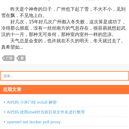
昨天是个神奇的日子，广州也下起了雪，不大不小，见到
雪在飘，不见地上白。
好几次，15年好几次广州都入冬失败，这次算是成功了，
冷得那么彻底，没有一丝丝南方的气息存在，很容易就想起武
汉的十一月，那种无可奈何，那种室内室外一样的悲凉。
天气总是会变的，也许就在不久的明天，冬天就过去了。
真希望如...
广州
雪
搜
索：
近期文章
AI代码 小米门铃 m3u8 解密
AI代码 使用shell对当前目录文件名进行整理
openwrt set docker pull proxy