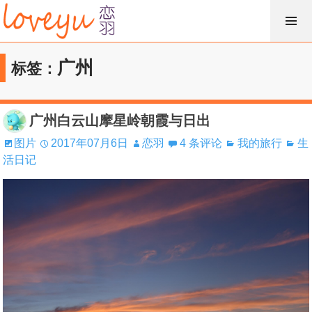
跳
过
内
广州
标签：
容
广州白云山摩星岭朝霞与日出
图片
2017年07月6日
恋羽
4 条评论
我的旅行
生
活日记