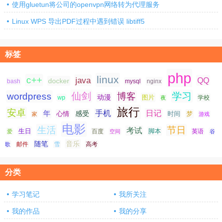
使用gluetun将公司的openvpn网络转为代理服务
Linux WPS 导出PDF过程中遇到错误 libtiff5
标签
php
linux
c++
java
QQ
docker
nginx
bash
mysql
仙剑
学习
wordpress
博客
动漫
图片
学校
wp
夜
旅行
安卓
手机
日记
年
感受
心情
时间
梦
家
游戏
电影
生活
节日
考试
生日
脚本
爱
百度
空间
英语
谷
随笔
音乐
高考
歌
邮件
雪
分类
学习笔记
我所关注
我的作品
我的分享