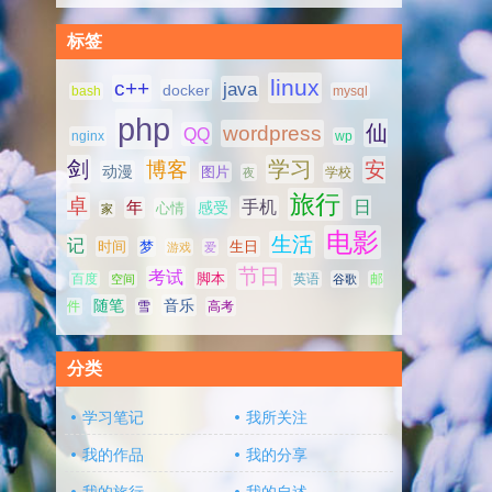
标签
linux
c++
java
docker
bash
mysql
php
仙
wordpress
QQ
nginx
wp
剑
学习
博客
安
动漫
图片
学校
夜
旅行
卓
手机
日
年
感受
心情
家
电影
生活
记
时间
梦
生日
游戏
爱
节日
考试
脚本
百度
空间
英语
谷歌
邮
随笔
音乐
高考
件
雪
分类
学习笔记
我所关注
我的作品
我的分享