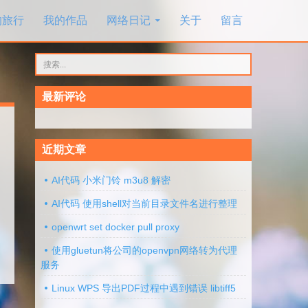
的旅行
我的作品
网络日记
关于
留言
搜
索：
最新评论
近期文章
AI代码 小米门铃 m3u8 解密
AI代码 使用shell对当前目录文件名进行整理
openwrt set docker pull proxy
使用gluetun将公司的openvpn网络转为代理
服务
Linux WPS 导出PDF过程中遇到错误 libtiff5