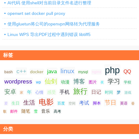
AI代码 使用shell对当前目录文件名进行整理
openwrt set docker pull proxy
使用gluetun将公司的openvpn网络转为代理服务
Linux WPS 导出PDF过程中遇到错误 libtiff5
标签
php
linux
c++
java
QQ
docker
nginx
bash
mysql
仙剑
学习
wordpress
博客
动漫
图片
学校
wp
夜
旅行
安卓
手机
日记
年
感受
心情
时间
梦
家
游戏
电影
生活
节日
考试
生日
脚本
爱
百度
空间
英语
谷
随笔
音乐
高考
歌
邮件
雪
分类