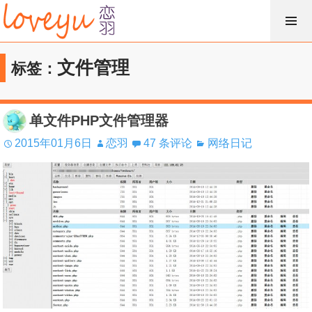
跳
过
内
文件管理
标签：
容
单文件PHP文件管理器
2015年01月6日
恋羽
47 条评论
网络日记