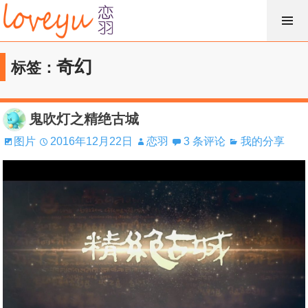
跳
过
内
奇幻
标签：
容
鬼吹灯之精绝古城
图片
2016年12月22日
恋羽
3 条评论
我的分享