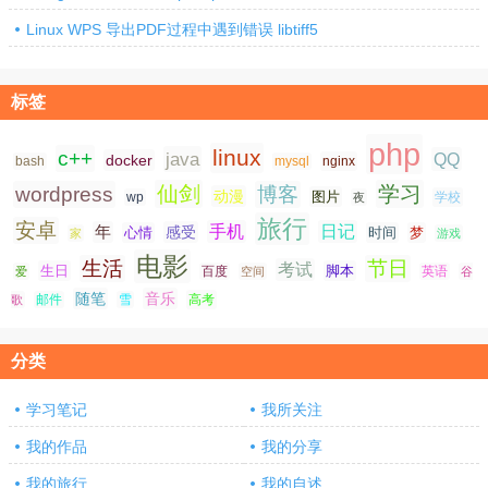
Linux WPS 导出PDF过程中遇到错误 libtiff5
标签
php
linux
c++
java
QQ
docker
nginx
bash
mysql
仙剑
学习
wordpress
博客
动漫
图片
学校
wp
夜
旅行
安卓
手机
日记
年
感受
心情
时间
梦
家
游戏
电影
生活
节日
考试
生日
脚本
爱
百度
空间
英语
谷
随笔
音乐
高考
歌
邮件
雪
分类
学习笔记
我所关注
我的作品
我的分享
我的旅行
我的自述