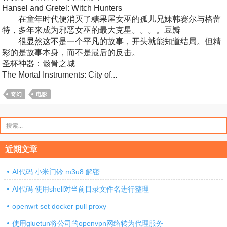
Hansel and Gretel: Witch Hunters
在童年时代便消灭了糖果屋女巫的孤儿兄妹韩赛尔与格蕾
特，多年来成为邪恶女巫的最大克星。。。。豆瓣
很显然这不是一个平凡的故事，开头就能知道结局。但精
彩的是故事本身，而不是最后的反击。
圣杯神器：骸骨之城
The Mortal Instruments: City of...
奇幻
电影
搜
索：
近期文章
AI代码 小米门铃 m3u8 解密
AI代码 使用shell对当前目录文件名进行整理
openwrt set docker pull proxy
使用gluetun将公司的openvpn网络转为代理服务