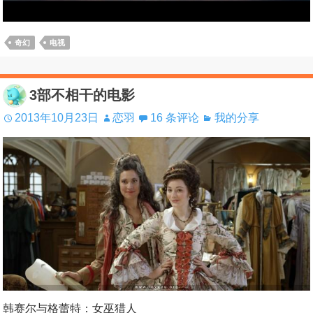
奇幻
电视
3部不相干的电影
2013年10月23日
恋羽
16 条评论
我的分享
韩赛尔与格蕾特：女巫猎人