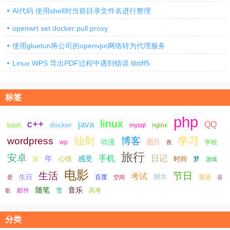
AI代码 使用shell对当前目录文件名进行整理
openwrt set docker pull proxy
使用gluetun将公司的openvpn网络转为代理服务
Linux WPS 导出PDF过程中遇到错误 libtiff5
标签
php
linux
c++
java
QQ
docker
nginx
bash
mysql
仙剑
学习
wordpress
博客
动漫
图片
学校
wp
夜
旅行
安卓
手机
日记
年
感受
心情
时间
梦
家
游戏
电影
生活
节日
考试
生日
脚本
爱
百度
空间
英语
谷
随笔
音乐
高考
歌
邮件
雪
分类