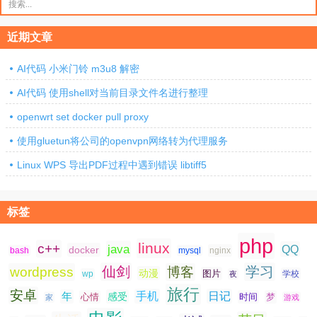
索：
近期文章
AI代码 小米门铃 m3u8 解密
AI代码 使用shell对当前目录文件名进行整理
openwrt set docker pull proxy
使用gluetun将公司的openvpn网络转为代理服务
Linux WPS 导出PDF过程中遇到错误 libtiff5
标签
php
linux
c++
java
QQ
docker
nginx
bash
mysql
仙剑
学习
wordpress
博客
动漫
图片
学校
wp
夜
旅行
安卓
手机
日记
年
感受
心情
时间
梦
家
游戏