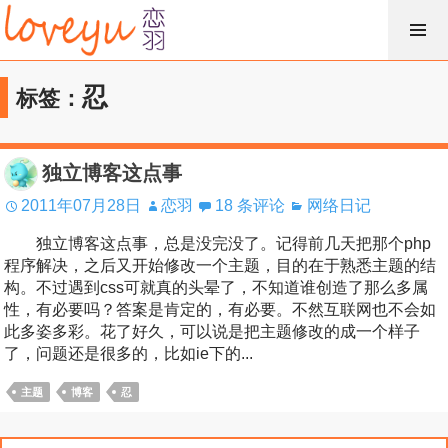
跳
过
内
忍
标签：
容
独立博客这点事
2011年07月28日
恋羽
18 条评论
网络日记
独立博客这点事，总是没完没了。记得前几天把那个php
程序解决，之后又开始修改一个主题，目的在于熟悉主题的结
构。不过遇到css可就真的头晕了，不知道谁创造了那么多属
性，有必要吗？答案是肯定的，有必要。不然互联网也不会如
此多姿多彩。花了好久，可以说是把主题修改的成一个样子
了，问题还是很多的，比如ie下的...
主题
博客
忍
搜