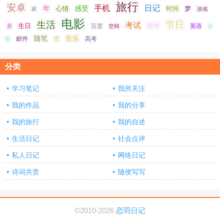
旅行
安卓
手机
日记
年
感受
心情
时间
梦
家
游戏
电影
生活
节日
考试
生日
脚本
爱
百度
空间
英语
谷
随笔
音乐
高考
歌
邮件
雪
分类
学习笔记
我所关注
我的作品
我的分享
我的旅行
我的自述
生活日记
社会点评
私人日记
网络日记
诗词共赏
随便写写
©2010-2026
恋羽日记