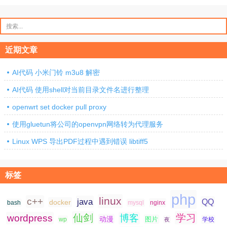
搜
索：
近期文章
AI代码 小米门铃 m3u8 解密
AI代码 使用shell对当前目录文件名进行整理
openwrt set docker pull proxy
使用gluetun将公司的openvpn网络转为代理服务
Linux WPS 导出PDF过程中遇到错误 libtiff5
标签
php
linux
c++
java
QQ
docker
nginx
bash
mysql
仙剑
学习
wordpress
博客
动漫
图片
学校
wp
夜