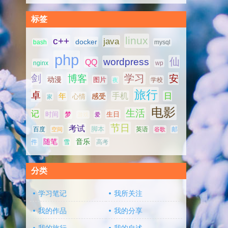
标签
linux
c++
java
docker
bash
mysql
php
仙
wordpress
QQ
nginx
wp
剑
学习
博客
安
动漫
图片
学校
夜
旅行
卓
手机
日
年
感受
心情
家
电影
生活
记
时间
梦
生日
游戏
爱
节日
考试
脚本
百度
空间
英语
谷歌
邮
随笔
音乐
高考
件
雪
分类
学习笔记
我所关注
我的作品
我的分享