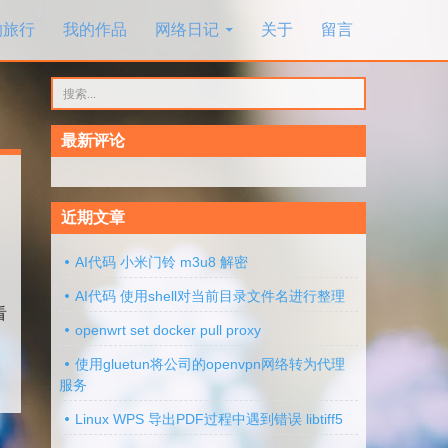
的旅行
我的作品
网络日记
关于
留言
搜
索：
最新评论
近期文章
AI代码 小米门铃 m3u8 解密
AI代码 使用shell对当前目录文件名进行整理
看
openwrt set docker pull proxy
使用gluetun将公司的openvpn网络转为代理
服务
Linux WPS 导出PDF过程中遇到错误 libtiff5