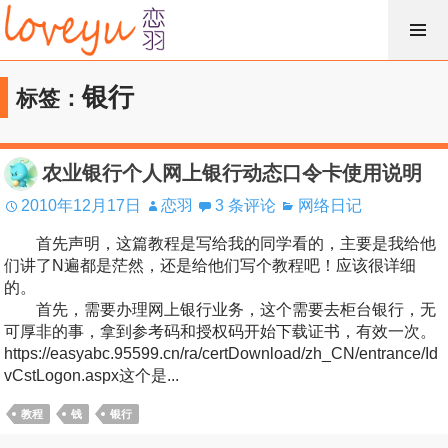
跳
过
内
银行
标签：
容
农业银行个人网上银行动态口令卡使用说明
2010年12月17日
恋羽
3 条评论
网络日记
首先声明，这篇教程是写给我的同学看的，主要是我给他
们讲了N遍都是茫然，还是给他们写个教程吧！应该很详细
的。
首先，需要办理网上银行业务，这个需要去柜台银行，无
可厚非的事，拿到参考码和授权码开始下载证书，有效一次。
https://easyabc.95599.cn/ra/certDownload/zh_CN/entrance/Id
vCstLogon.aspx这个是...
教程
钱
银行