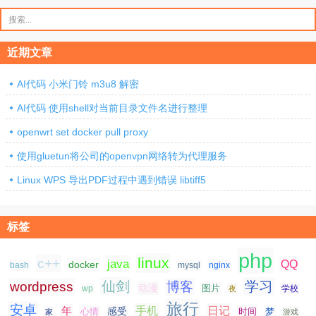
搜
索：
近期文章
AI代码 小米门铃 m3u8 解密
AI代码 使用shell对当前目录文件名进行整理
openwrt set docker pull proxy
使用gluetun将公司的openvpn网络转为代理服务
Linux WPS 导出PDF过程中遇到错误 libtiff5
标签
php
linux
c++
java
QQ
docker
nginx
bash
mysql
仙剑
学习
wordpress
博客
动漫
图片
学校
wp
夜
旅行
安卓
手机
日记
年
感受
心情
时间
梦
家
游戏