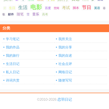
电影
生活
节日
考试
生日
脚本
爱
百度
空间
英语
谷
随笔
音乐
高考
歌
邮件
雪
分类
学习笔记
我所关注
我的作品
我的分享
我的旅行
我的自述
生活日记
社会点评
私人日记
网络日记
诗词共赏
随便写写
©2010-2026
恋羽日记