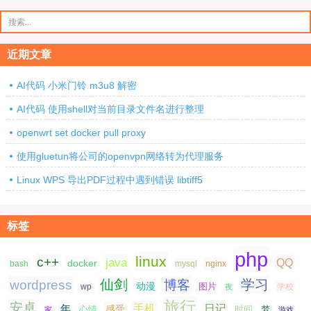
搜
索：
近期文章
AI代码 小米门铃 m3u8 解密
AI代码 使用shell对当前目录文件名进行整理
openwrt set docker pull proxy
使用gluetun将公司的openvpn网络转为代理服务
Linux WPS 导出PDF过程中遇到错误 libtiff5
标签
php
linux
c++
java
QQ
docker
nginx
bash
mysql
仙剑
学习
wordpress
博客
动漫
图片
学校
wp
夜
旅行
安卓
手机
日记
年
感受
心情
时间
梦
家
游戏