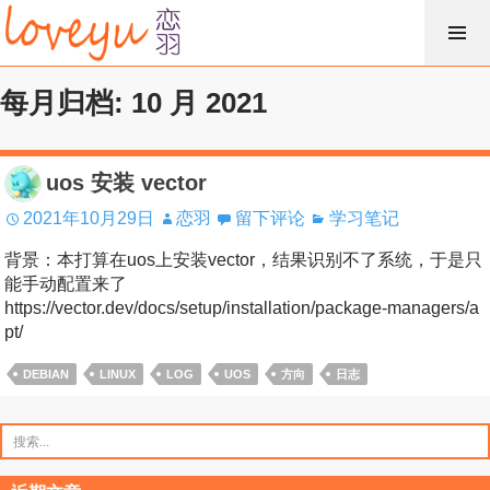
跳
过
内
每月归档: 10 月 2021
容
uos 安装 vector
2021年10月29日
恋羽
留下评论
学习笔记
背景：本打算在uos上安装vector，结果识别不了系统，于是只
能手动配置来了
https://vector.dev/docs/setup/installation/package-managers/a
pt/
DEBIAN
LINUX
LOG
UOS
方向
日志
搜
索：