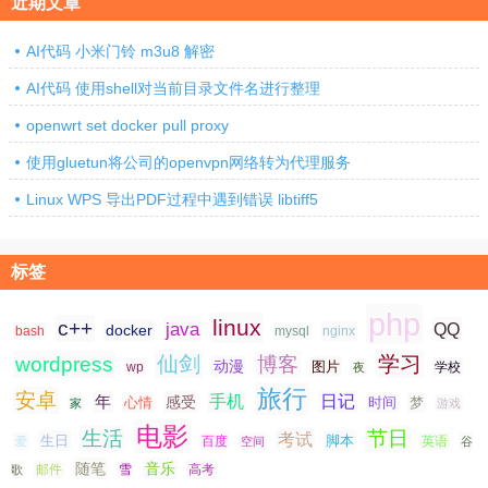
近期文章
AI代码 小米门铃 m3u8 解密
AI代码 使用shell对当前目录文件名进行整理
openwrt set docker pull proxy
使用gluetun将公司的openvpn网络转为代理服务
Linux WPS 导出PDF过程中遇到错误 libtiff5
标签
php
linux
c++
java
QQ
docker
nginx
bash
mysql
仙剑
学习
wordpress
博客
动漫
图片
学校
wp
夜
旅行
安卓
手机
日记
年
感受
心情
时间
梦
家
游戏
电影
生活
节日
考试
生日
脚本
爱
百度
空间
英语
谷
随笔
音乐
高考
歌
邮件
雪