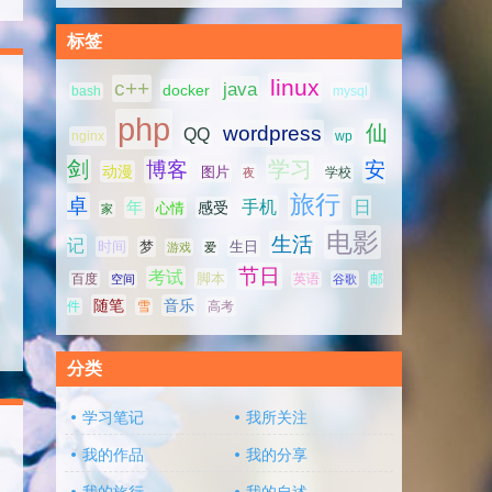
标签
linux
c++
java
docker
bash
mysql
php
仙
wordpress
QQ
nginx
wp
剑
学习
博客
安
动漫
图片
学校
夜
旅行
卓
手机
日
年
感受
心情
家
电影
生活
记
时间
梦
生日
游戏
爱
节日
考试
脚本
百度
空间
英语
谷歌
邮
随笔
音乐
高考
件
雪
分类
学习笔记
我所关注
我的作品
我的分享