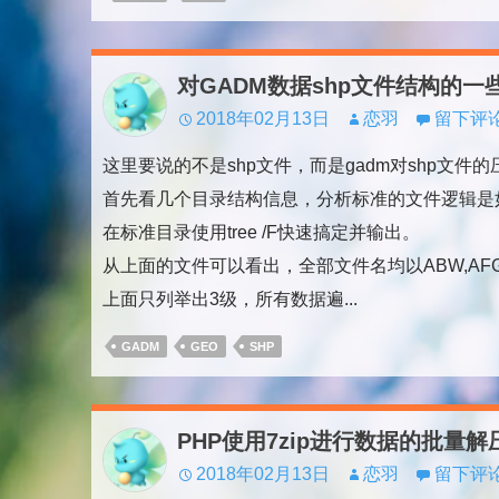
对GADM数据shp文件结构的一
2018年02月13日
恋羽
留下评
这里要说的不是shp文件，而是gadm对shp文件
首先看几个目录结构信息，分析标准的文件逻辑是
在标准目录使用tree /F快速搞定并输出。
从上面的文件可以看出，全部文件名均以ABW,AFG开
上面只列举出3级，所有数据遍...
GADM
GEO
SHP
PHP使用7zip进行数据的批量解
2018年02月13日
恋羽
留下评