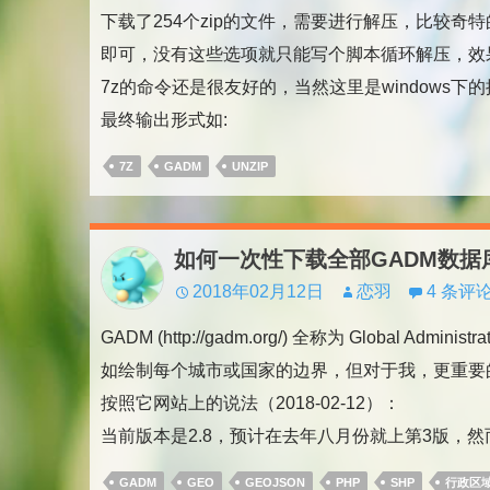
下载了254个zip的文件，需要进行解压，比较
即可，没有这些选项就只能写个脚本循环解压，效
7z的命令还是很友好的，当然这里是windows下
最终输出形式如:
7Z
GADM
UNZIP
如何一次性下载全部GADM数据
2018年02月12日
恋羽
4 条评
GADM (http://gadm.org/) 全称为 Global
如绘制每个城市或国家的边界，但对于我，更重要
按照它网站上的说法（2018-02-12）：
当前版本是2.8，预计在去年八月份就上第3版，然而
GADM
GEO
GEOJSON
PHP
SHP
行政区