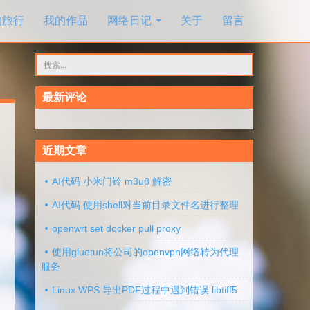
的旅行
我的作品
网络日记
关于
留言
搜
索：
最新评论
近期文章
AI代码 小米门铃 m3u8 解密
AI代码 使用shell对当前目录文件名进行整理
openwrt set docker pull proxy
使用gluetun将公司的openvpn网络转为代理
服务
Linux WPS 导出PDF过程中遇到错误 libtiff5