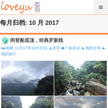
跳
过
内
每月归档: 10 月 2017
容
闲登船底顶，经典罗新线
相册
2017年10月15日
恋羽
7 条评论
我的分享
我的旅行