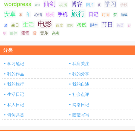
仙剑
学习
wordpress
博客
动漫
图片
学校
wp
夜
旅行
安卓
手机
日记
年
感受
心情
时间
梦
家
游戏
电影
生活
节日
考试
生日
脚本
爱
百度
空间
英语
谷
随笔
音乐
高考
歌
邮件
雪
分类
学习笔记
我所关注
我的作品
我的分享
我的旅行
我的自述
生活日记
社会点评
私人日记
网络日记
诗词共赏
随便写写