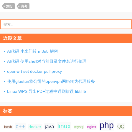
旅行
海岛
搜
索：
近期文章
AI代码 小米门铃 m3u8 解密
AI代码 使用shell对当前目录文件名进行整理
openwrt set docker pull proxy
使用gluetun将公司的openvpn网络转为代理服务
Linux WPS 导出PDF过程中遇到错误 libtiff5
标签
php
linux
c++
java
QQ
docker
nginx
bash
mysql