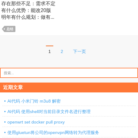
存在那些不足：需求不定
有什么优势：能改20版
明年有什么规划：做有...
总结
文
1
2
下一页
章
分
搜
索：
页
近期文章
AI代码 小米门铃 m3u8 解密
AI代码 使用shell对当前目录文件名进行整理
openwrt set docker pull proxy
使用gluetun将公司的openvpn网络转为代理服务