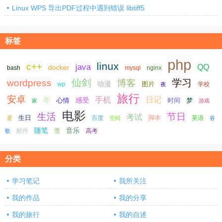
Linux WPS 导出PDF过程中遇到错误 libtiff5
标签
php
linux
c++
java
QQ
docker
nginx
bash
mysql
仙剑
学习
wordpress
博客
动漫
图片
学校
wp
夜
旅行
安卓
手机
日记
年
感受
心情
时间
梦
家
游戏
电影
生活
节日
考试
生日
脚本
爱
百度
空间
英语
谷
随笔
音乐
高考
歌
邮件
雪
分类
学习笔记
我所关注
我的作品
我的分享
我的旅行
我的自述