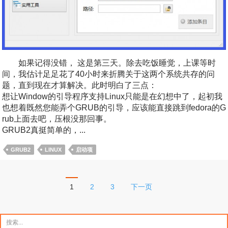
如果记得没错， 这是第三天。除去吃饭睡觉，上课等时
间，我估计足足花了40小时来折腾关于这两个系统共存的问
题，直到现在才算解决。此时明白了三点：
想让Window的引导程序支持Linux只能是在幻想中了，起初我
也想着既然您能弄个GRUB的引导，应该能直接跳到fedora的G
rub上面去吧，压根没那回事。
GRUB2真挺简单的，...
GRUB2
LINUX
启动项
文
1
2
3
下一页
章
分
搜
索：