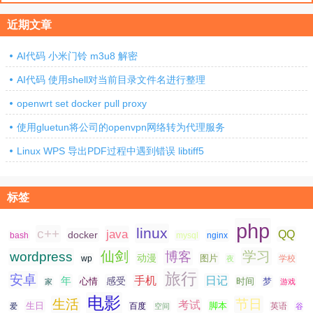
页
近期文章
AI代码 小米门铃 m3u8 解密
AI代码 使用shell对当前目录文件名进行整理
openwrt set docker pull proxy
使用gluetun将公司的openvpn网络转为代理服务
Linux WPS 导出PDF过程中遇到错误 libtiff5
标签
php
linux
c++
java
QQ
docker
nginx
bash
mysql
仙剑
学习
wordpress
博客
动漫
图片
学校
wp
夜
旅行
安卓
手机
日记
年
感受
心情
时间
梦
家
游戏
电影
生活
节日
考试
生日
脚本
爱
百度
空间
英语
谷