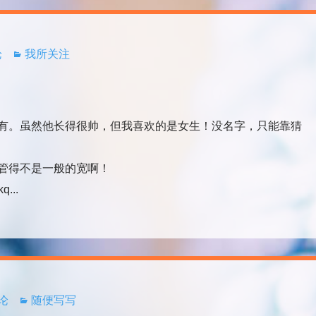
论
我所关注
。虽然他长得很帅，但我喜欢的是女生！没名字，只能靠猜
管得不是一般的宽啊！
q...
评论
随便写写