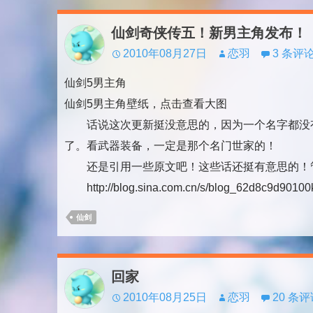
仙剑奇侠传五！新男主角发布！
2010年08月27日
恋羽
3 条评
仙剑5男主角
仙剑5男主角壁纸，点击查看大图
话说这次更新挺没意思的，因为一个名字都没有
了。看武器装备，一定是那个名门世家的！
还是引用一些原文吧！这些话还挺有意思的！
http://blog.sina.com.cn/s/blog_62d8c9d90100k
仙剑
回家
2010年08月25日
恋羽
20 条