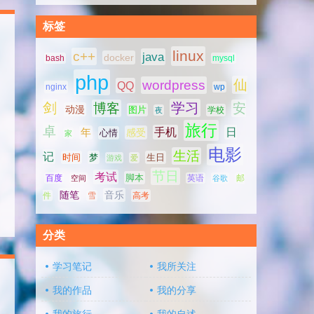
标签
linux
c++
java
docker
bash
mysql
php
仙
wordpress
QQ
nginx
wp
剑
学习
博客
安
动漫
图片
学校
夜
旅行
卓
手机
日
年
感受
心情
家
电影
生活
记
时间
梦
生日
游戏
爱
节日
考试
脚本
百度
空间
英语
谷歌
邮
随笔
音乐
高考
件
雪
分类
学习笔记
我所关注
我的作品
我的分享