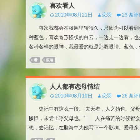
喜欢看人
2010年08月21日
恋羽
23 条
每次我都会在校园里转很久，只因为可以看到
种蓝色，喜欢奇形怪状的白云，一边走一边看，
各种各样的眼神，我最爱的就是那双眼睛。蓝色，代
看
眼睛
人人都有恋母情结
2010年08月19日
恋羽
26 条
史记中有这么一段。“夫天者，人之始也。父母
惨怛，未尝上呼父母也。” 人在痛苦的时候都会
想，去记忆，在脑海中为她写下一个影响。爱母亲