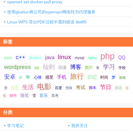
openwrt set docker pull proxy
使用gluetun将公司的openvpn网络转为代理服务
Linux WPS 导出PDF过程中遇到错误 libtiff5
标签
php
linux
c++
java
QQ
docker
nginx
bash
mysql
仙剑
学习
wordpress
博客
动漫
图片
学校
wp
夜
旅行
安卓
手机
日记
年
感受
心情
时间
梦
家
游戏
电影
生活
节日
考试
生日
脚本
爱
百度
空间
英语
谷
随笔
音乐
高考
歌
邮件
雪
分类
学习笔记
我所关注