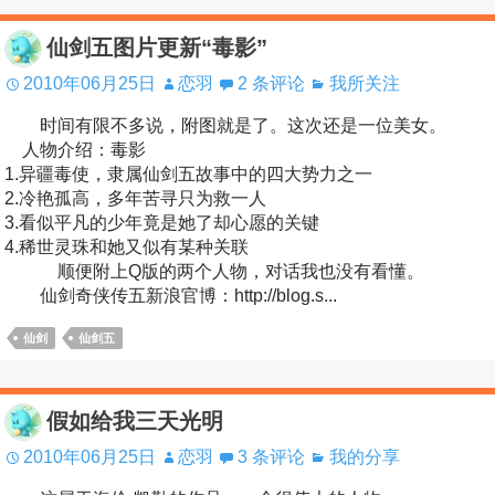
仙剑五图片更新“毒影”
2010年06月25日
恋羽
2 条评论
我所关注
时间有限不多说，附图就是了。这次还是一位美女。
人物介绍：毒影
1.异疆毒使，隶属仙剑五故事中的四大势力之一
2.冷艳孤高，多年苦寻只为救一人
3.看似平凡的少年竟是她了却心愿的关键
4.稀世灵珠和她又似有某种关联
顺便附上Q版的两个人物，对话我也没有看懂。
仙剑奇侠传五新浪官博：http://blog.s...
仙剑
仙剑五
假如给我三天光明
2010年06月25日
恋羽
3 条评论
我的分享