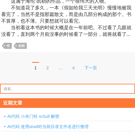
这属于海伦·凯勒的作品，一个很伟大的人物。
不知道花了多久，一本《假如给我三天光明》慢慢地被我
看完了，当然不是指那篇散文，而是由几部分构成的那个。书
不算厚，也不薄。只要想就可以看完。
当初看这本书的时候大概是在一年前吧。不过看了几眼就
没看了，直到两个月前没事的时候看了一部分，就将就看了...
书
光明
文
1
2
…
4
下一页
章
分
搜
索：
页
近期文章
AI代码 小米门铃 m3u8 解密
AI代码 使用shell对当前目录文件名进行整理