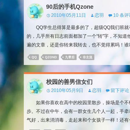
90后的手机Qzone
2010年05月11日
恋羽
10 条
QQ学生总得算是最多的了，超级QQ我们班就
的，几乎所有日志前面都加了一个“转”字，不知
遍的文章，还是你转来我转去，也不觉得累吗！谁叫
QQ
QZOND
九零后
非主流
校园的善男信女们
2010年05月9日
恋羽
留下评论
如果你喜欢在高中的校园里散步，操场是个不错
步。不过在中午，会有一群女生几个人一起，手牵
气好，出来消消毒，走起来和个女孩子一样！还有一