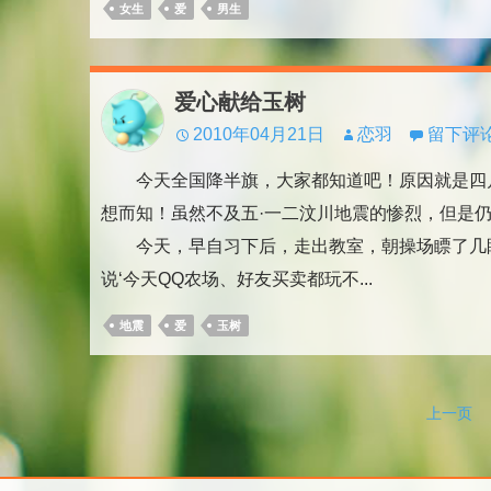
女生
爱
男生
爱心献给玉树
2010年04月21日
恋羽
留下评
今天全国降半旗，大家都知道吧！原因就是四月
想而知！虽然不及五·一二汶川地震的惨烈，但是
今天，早自习下后，走出教室，朝操场瞟了几眼
说‘今天QQ农场、好友买卖都玩不...
地震
爱
玉树
文
上一页
章
分