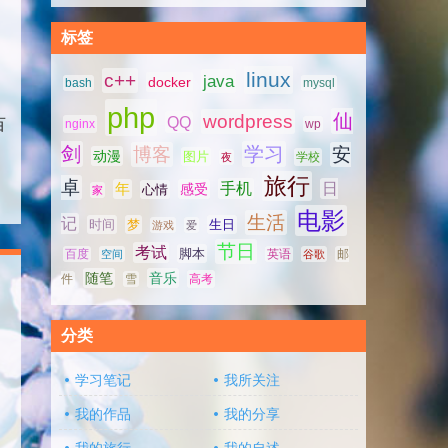
标签
linux
c++
java
docker
bash
mysql
php
仙
wordpress
QQ
百
nginx
wp
剑
学习
博客
安
动漫
图片
学校
夜
旅行
卓
手机
日
年
感受
心情
家
电影
生活
记
时间
梦
生日
游戏
爱
节日
考试
脚本
百度
空间
英语
谷歌
邮
随笔
音乐
高考
件
雪
分类
学习笔记
我所关注
我的作品
我的分享