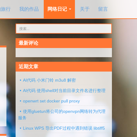
的旅行
我的作品
网络日记
关于
留言
搜
索：
最新评论
近期文章
AI代码 小米门铃 m3u8 解密
AI代码 使用shell对当前目录文件名进行整理
openwrt set docker pull proxy
使用gluetun将公司的openvpn网络转为代理
服务
Linux WPS 导出PDF过程中遇到错误 libtiff5