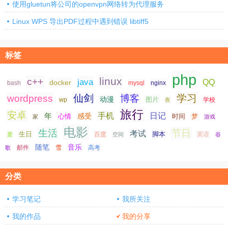
使用gluetun将公司的openvpn网络转为代理服务
Linux WPS 导出PDF过程中遇到错误 libtiff5
标签
php
linux
c++
java
QQ
docker
nginx
bash
mysql
仙剑
学习
wordpress
博客
动漫
图片
学校
wp
夜
旅行
安卓
手机
日记
年
感受
心情
时间
梦
家
游戏
电影
生活
节日
考试
生日
脚本
爱
百度
空间
英语
谷
随笔
音乐
高考
歌
邮件
雪
分类
学习笔记
我所关注
我的作品
我的分享