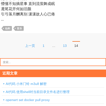
懵懂不知摘星事 直到流萤舞成眠
鸢尾花开何如旧颜
引弓落月酬离别 潇潇故人心已倦
...
仙剑
音乐
文
上一页
1
…
13
14
章
分
搜
索：
页
近期文章
AI代码 小米门铃 m3u8 解密
AI代码 使用shell对当前目录文件名进行整理
openwrt set docker pull proxy