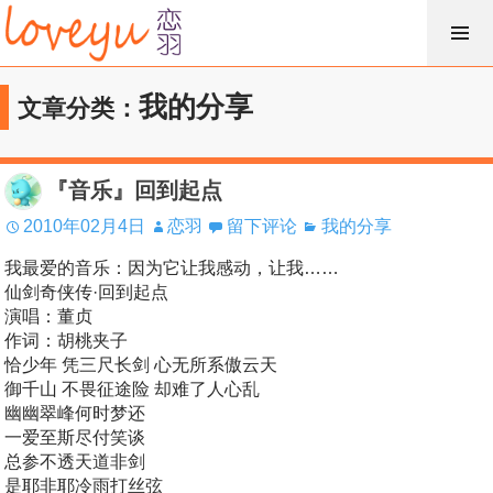
跳
过
内
我的分享
文章分类：
容
『音乐』回到起点
2010年02月4日
恋羽
留下评论
我的分享
我最爱的音乐：因为它让我感动，让我……
仙剑奇侠传·回到起点
演唱：董贞
作词：胡桃夹子
恰少年 凭三尺长剑 心无所系傲云天
御千山 不畏征途险 却难了人心乱
幽幽翠峰何时梦还
一爱至斯尽付笑谈
总参不透天道非剑
是耶非耶冷雨打丝弦