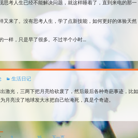
现思考人生已经不能解决问题，就这样睡着了，直到来电的那一
样又来了。没有思考人生，学了点新技能，如何更好的体验天然
一样，只是早了很多。不过半个小时...
论
生活日记
发出激光，三两下把月亮给砍废了，然后最后各种奇葩事迹，比
因为月亮没了地球发大水把自己给淹死，真是个奇迹。
2
3
…
35
下一页