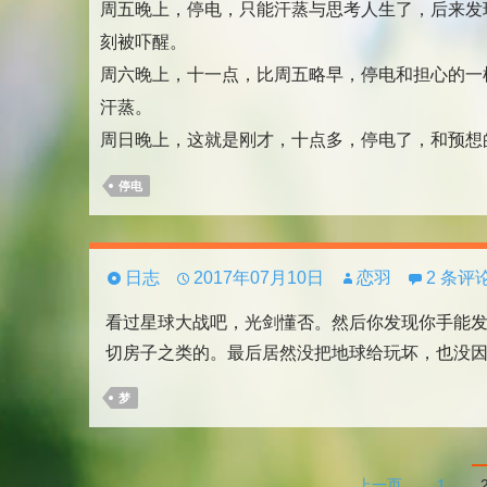
周五晚上，停电，只能汗蒸与思考人生了，后来发
刻被吓醒。
周六晚上，十一点，比周五略早，停电和担心的一
汗蒸。
周日晚上，这就是刚才，十点多，停电了，和预想的
停电
日志
2017年07月10日
恋羽
2 条评
看过星球大战吧，光剑懂否。然后你发现你手能
切房子之类的。最后居然没把地球给玩坏，也没
梦
文
上一页
1