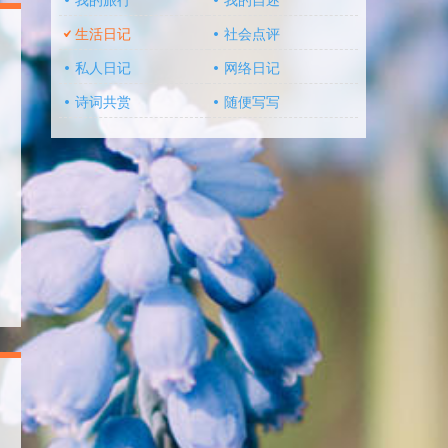
我的旅行
我的自述
生活日记
社会点评
私人日记
网络日记
诗词共赏
随便写写