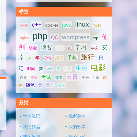
标签
linux
c++
java
docker
bash
mysql
php
仙
wordpress
QQ
nginx
wp
剑
学习
博客
安
动漫
图片
学校
夜
旅行
卓
手机
日
年
感受
心情
家
电影
生活
记
时间
梦
生日
游戏
爱
节日
考试
脚本
百度
空间
英语
谷歌
邮
随笔
音乐
高考
件
雪
分类
学习笔记
我所关注
我的作品
我的分享