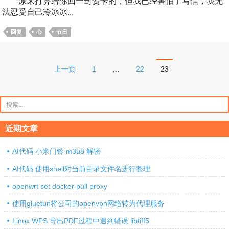
原来打算给你回一封贺卡的，但我已经害怕了写信，我无
法忍受自己冷冰冰...
回复
心
节日
文
上一页
1
…
22
23
章
分
搜
索：
页
近期文章
AI代码 小米门铃 m3u8 解密
AI代码 使用shell对当前目录文件名进行整理
openwrt set docker pull proxy
使用gluetun将公司的openvpn网络转为代理服务
Linux WPS 导出PDF过程中遇到错误 libtiff5