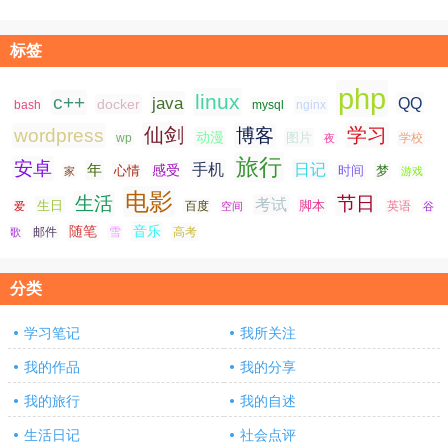
标签
php
linux
c++
java
QQ
docker
nginx
bash
mysql
仙剑
学习
wordpress
博客
动漫
图片
学校
wp
夜
旅行
安卓
手机
日记
年
感受
心情
时间
梦
家
游戏
电影
生活
节日
考试
生日
脚本
爱
百度
空间
英语
谷
随笔
音乐
高考
歌
邮件
雪
分类
学习笔记
我所关注
我的作品
我的分享
我的旅行
我的自述
生活日记
社会点评