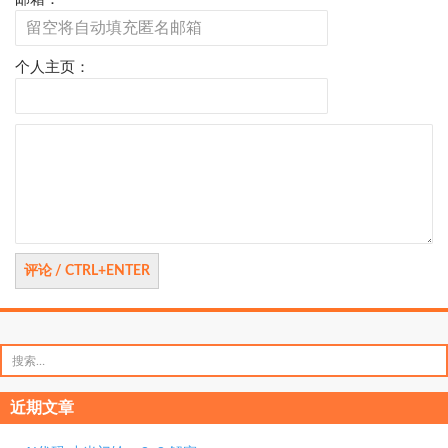
个人主页：
评
论
搜
索：
近期文章