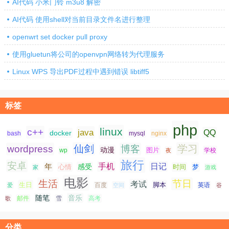
AI代码 小米门铃 m3u8 解密
AI代码 使用shell对当前目录文件名进行整理
openwrt set docker pull proxy
使用gluetun将公司的openvpn网络转为代理服务
Linux WPS 导出PDF过程中遇到错误 libtiff5
标签
php
linux
c++
java
QQ
docker
nginx
bash
mysql
仙剑
学习
wordpress
博客
动漫
图片
学校
wp
夜
旅行
安卓
手机
日记
年
感受
心情
时间
梦
家
游戏
电影
生活
节日
考试
生日
脚本
爱
百度
空间
英语
谷
随笔
音乐
高考
歌
邮件
雪
分类