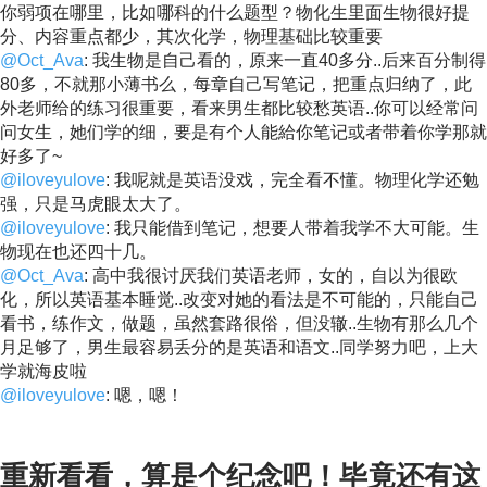
你弱项在哪里，比如哪科的什么题型？物化生里面生物很好提
分、内容重点都少，其次化学，物理基础比较重要
@Oct_Ava
: 我生物是自己看的，原来一直40多分..后来百分制得
80多，不就那小薄书么，每章自己写笔记，把重点归纳了，此
外老师给的练习很重要，看来男生都比较愁英语..你可以经常问
问女生，她们学的细，要是有个人能給你笔记或者带着你学那就
好多了~
@iloveyulove
: 我呢就是英语没戏，完全看不懂。物理化学还勉
强，只是马虎眼太大了。
@iloveyulove
: 我只能借到笔记，想要人带着我学不大可能。生
物现在也还四十几。
@Oct_Ava
: 高中我很讨厌我们英语老师，女的，自以为很欧
化，所以英语基本睡觉..改变对她的看法是不可能的，只能自己
看书，练作文，做题，虽然套路很俗，但没辙..生物有那么几个
月足够了，男生最容易丢分的是英语和语文..同学努力吧，上大
学就海皮啦
@iloveyulove
: 嗯，嗯！
重新看看，算是个纪念吧！毕竟还有这