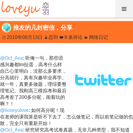
跳
过
内
推友的几封密信，分享
容
2010年08月13日
恋羽
9 条评论
网络日记
@Oct_Ava
: 听俺一句，那些语
感兴趣都tm扯蛋，高考什么样
自己心里明白，没那么多要求，
分高就行，真有兴趣毕业再学。
就一年，真要多做题，理综要整
理笔记。我刚高三模拟考和最后
高考差了200多分呢，闹着玩的
啊？！
@iloveyulove
: 如何高分呢！现
在老师的课我算是听不下去了，怎么做笔记，而以前笔记做的也
散，完全只有重新开始！
@Oct_Ava
: 研究研究高考试卷真题，无非几种类型，我不知道