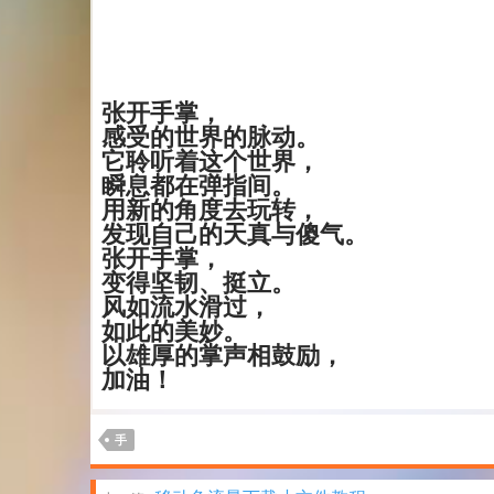
张开手掌，
感受的世界的脉动。
它聆听着这个世界，
瞬息都在弹指间。
用新的角度去玩转，
发现自己的天真与傻气。
张开手掌，
变得坚韧、挺立。
风如流水滑过，
如此的美妙。
以雄厚的掌声相鼓励，
加油！
手