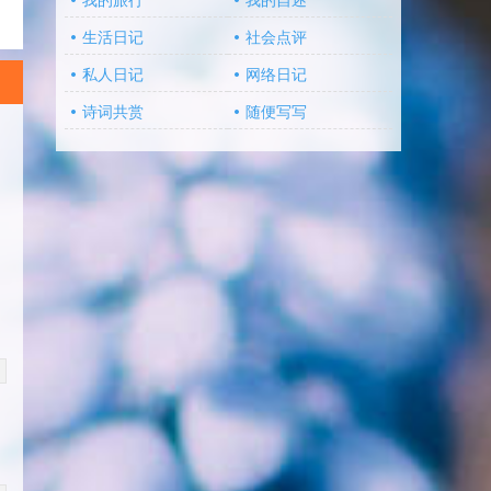
我的旅行
我的自述
生活日记
社会点评
私人日记
网络日记
诗词共赏
随便写写