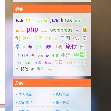
标签
linux
c++
java
docker
bash
mysql
php
仙
wordpress
QQ
nginx
wp
剑
学习
博客
安
动漫
图片
学校
夜
旅行
卓
手机
日
年
感受
心情
家
电影
生活
记
时间
梦
生日
游戏
爱
节日
考试
脚本
百度
空间
英语
谷歌
邮
随笔
音乐
高考
件
雪
分类
学习笔记
我所关注
我的作品
我的分享