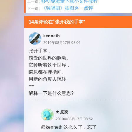
文
移动免流量下载小文件教程
上一篇:
《独唱团》插图逐一点评
下一篇:
章
分
14条评论在“张开我的手掌”
页
kenneth
2010年08月17日 08:06
张开手掌，
感受的世界的脉动。
它聆听着这个世界，
瞬息都在弹指间。
用新的角度去玩转
==
解释一下是什么意思?
恋羽
2010年08月17日 08:52
@kenneth 这么久了，忘了