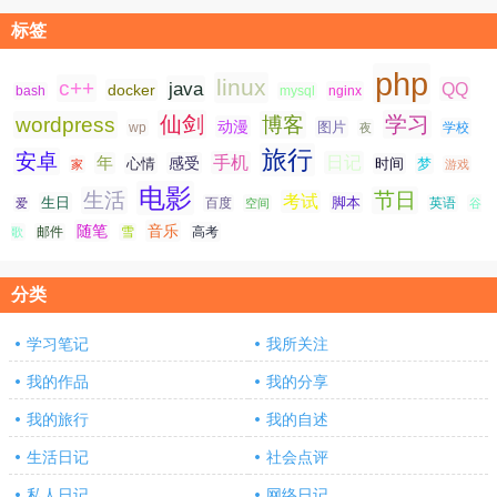
标签
php
linux
c++
java
QQ
docker
nginx
bash
mysql
仙剑
学习
wordpress
博客
动漫
图片
学校
wp
夜
旅行
安卓
手机
日记
年
感受
心情
时间
梦
家
游戏
电影
生活
节日
考试
生日
脚本
爱
百度
空间
英语
谷
随笔
音乐
高考
歌
邮件
雪
分类
学习笔记
我所关注
我的作品
我的分享
我的旅行
我的自述
生活日记
社会点评
私人日记
网络日记