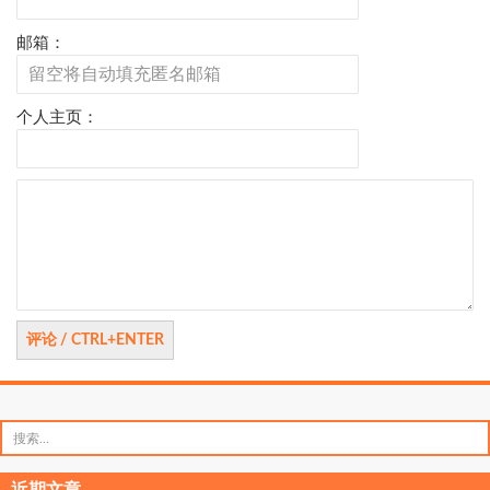
邮箱：
个人主页：
评
论
搜
索：
近期文章