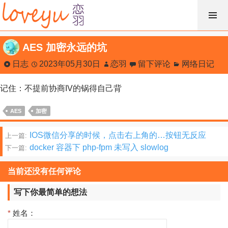
跳
过
内
AES 加密永远的坑
容
日志
2023年05月30日
恋羽
留下评论
网络日记
记住：不提前协商IV的锅得自己背
AES
加密
文
IOS微信分享的时候，点击右上角的…按钮无反应
上一篇:
docker 容器下 php-fpm 未写入 slowlog
下一篇:
章
分
当前还没有任何评论
页
写下你最简单的想法
*
姓名：