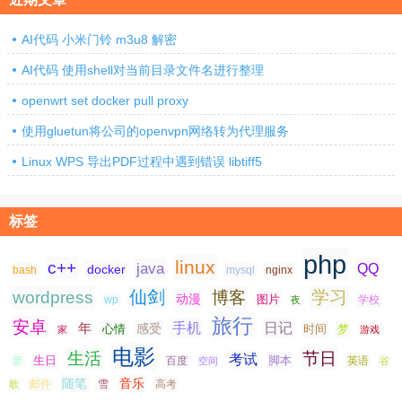
AI代码 小米门铃 m3u8 解密
AI代码 使用shell对当前目录文件名进行整理
openwrt set docker pull proxy
使用gluetun将公司的openvpn网络转为代理服务
Linux WPS 导出PDF过程中遇到错误 libtiff5
标签
php
linux
c++
java
QQ
docker
nginx
bash
mysql
仙剑
学习
wordpress
博客
动漫
图片
学校
wp
夜
旅行
安卓
手机
日记
年
感受
心情
时间
梦
家
游戏
电影
生活
节日
考试
生日
脚本
爱
百度
空间
英语
谷
随笔
音乐
高考
歌
邮件
雪