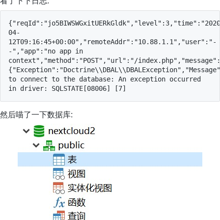
看了下下日志:
{"reqId":"jo5BIWSWGxitUERkGldk","level":3,"time":"202
04-
12T09:16:45+00:00","remoteAddr":"10.88.1.1","user":"-
-","app":"no app in 
context","method":"POST","url":"/index.php","message"
{"Exception":"Doctrine\\DBAL\\DBALException","Message"
to connect to the database: An exception occurred 
in driver: SQLSTATE[08006] [7] 
然后喵了一下数据库: