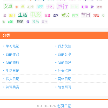
旅行
安卓
手机
日记
年
感受
心情
时间
梦
家
游戏
电影
生活
节日
考试
生日
脚本
爱
百度
空间
英语
谷
随笔
音乐
高考
歌
邮件
雪
分类
学习笔记
我所关注
我的作品
我的分享
我的旅行
我的自述
生活日记
社会点评
私人日记
网络日记
诗词共赏
随便写写
©2010-2026
恋羽日记