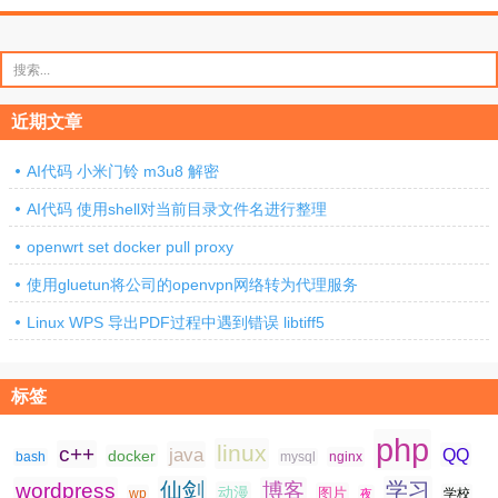
搜
索：
近期文章
AI代码 小米门铃 m3u8 解密
AI代码 使用shell对当前目录文件名进行整理
openwrt set docker pull proxy
使用gluetun将公司的openvpn网络转为代理服务
Linux WPS 导出PDF过程中遇到错误 libtiff5
标签
php
linux
c++
java
QQ
docker
nginx
bash
mysql
仙剑
学习
wordpress
博客
动漫
图片
学校
wp
夜