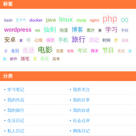
标签
php
linux
c++
java
QQ
docker
nginx
bash
mysql
仙剑
学习
wordpress
博客
动漫
图片
学校
wp
夜
旅行
安卓
手机
日记
年
感受
心情
时间
梦
家
游戏
电影
生活
节日
考试
生日
脚本
爱
百度
空间
英语
谷
随笔
音乐
高考
歌
邮件
雪
分类
学习笔记
我所关注
我的作品
我的分享
我的旅行
我的自述
生活日记
社会点评
私人日记
网络日记