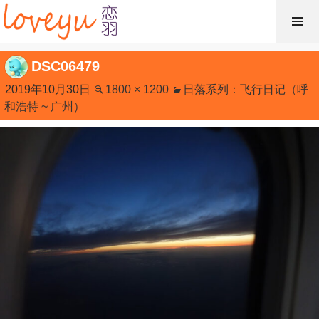
跳
过
内
DSC06479
容
2019年10月30日
1800 × 1200
日落系列：飞行日记（呼
和浩特 ~ 广州）