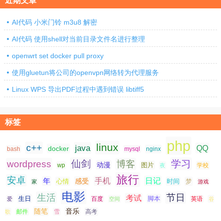
近期文章
AI代码 小米门铃 m3u8 解密
AI代码 使用shell对当前目录文件名进行整理
openwrt set docker pull proxy
使用gluetun将公司的openvpn网络转为代理服务
Linux WPS 导出PDF过程中遇到错误 libtiff5
标签
php
linux
c++
java
QQ
docker
nginx
bash
mysql
仙剑
学习
wordpress
博客
动漫
图片
学校
wp
夜
旅行
安卓
手机
日记
年
感受
心情
时间
梦
家
游戏
电影
生活
节日
考试
生日
脚本
爱
百度
空间
英语
谷
随笔
音乐
高考
歌
邮件
雪