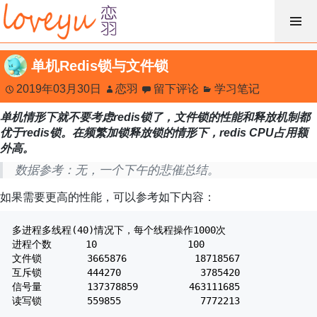
跳
过
内
单机Redis锁与文件锁
容
2019年03月30日
恋羽
留下评论
学习笔记
单机情形下就不要考虑redis锁了，文件锁的性能和释放机制都
优于redis锁。在频繁加锁释放锁的情形下，redis CPU占用额
外高。
数据参考：无，一个下午的悲催总结。
如果需要更高的性能，可以参考如下内容：
多进程多线程(40)情况下，每个线程操作1000次
进程个数 10 100
文件锁 3665876 18718567
互斥锁 444270 3785420
信号量 137378859 463111685
读写锁 559855 7772213