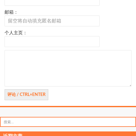
邮箱：
个人主页：
评
论
搜
索：