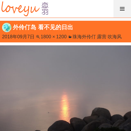
跳
过
内
外伶仃岛 看不见的日出
容
2018年09月7日
1800 × 1200
珠海外伶仃 露营 吹海风