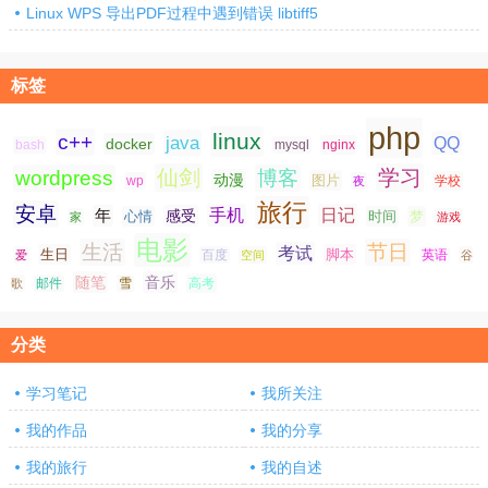
Linux WPS 导出PDF过程中遇到错误 libtiff5
标签
php
linux
c++
java
QQ
docker
nginx
bash
mysql
仙剑
学习
wordpress
博客
动漫
图片
学校
wp
夜
旅行
安卓
手机
日记
年
感受
心情
时间
梦
家
游戏
电影
生活
节日
考试
生日
脚本
爱
百度
空间
英语
谷
随笔
音乐
高考
歌
邮件
雪
分类
学习笔记
我所关注
我的作品
我的分享
我的旅行
我的自述