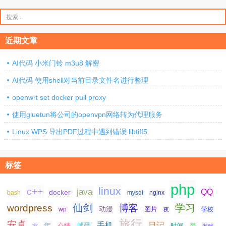
搜
索：
近期文章
AI代码 小米门铃 m3u8 解密
AI代码 使用shell对当前目录文件名进行整理
openwrt set docker pull proxy
使用gluetun将公司的openvpn网络转为代理服务
Linux WPS 导出PDF过程中遇到错误 libtiff5
标签
php
linux
c++
java
QQ
docker
nginx
bash
mysql
仙剑
学习
wordpress
博客
动漫
图片
学校
wp
夜
旅行
安卓
手机
日记
年
感受
心情
时间
梦
家
游戏