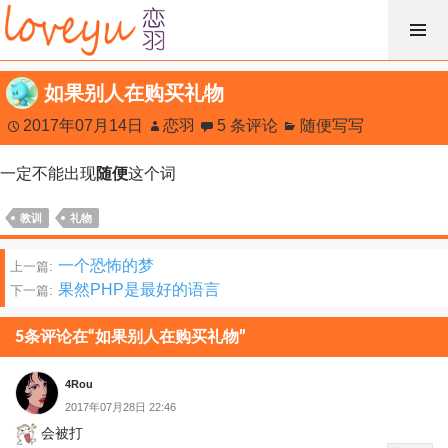
跳
过
内
如果别人在购买礼物
容
2017年07月14日
恋羽
5 条评论
随便写写
一定不能出现
随便
这个词
教训
礼物
文
一个恐怖的梦
上一篇:
果然PHP是最好的语言
下一篇:
章
分
5条评论在“如果别人在购买礼物”
页
4Rou
2017年07月28日 22:46
会被打