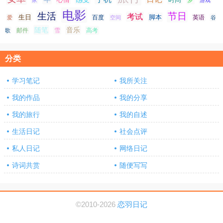
电影
生活
节日
考试
生日
脚本
爱
百度
空间
英语
谷
随笔
音乐
高考
歌
邮件
雪
分类
学习笔记
我所关注
我的作品
我的分享
我的旅行
我的自述
生活日记
社会点评
私人日记
网络日记
诗词共赏
随便写写
©2010-2026
恋羽日记