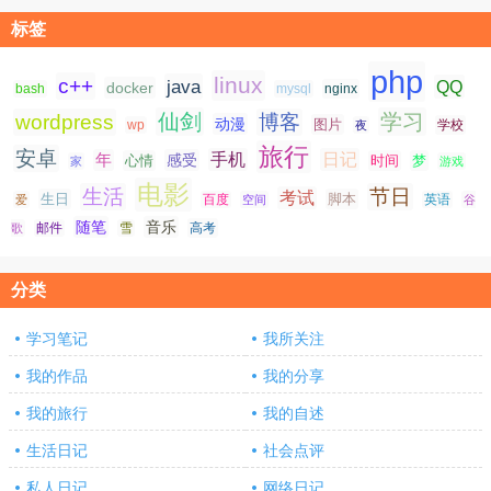
标签
php
linux
c++
java
QQ
docker
nginx
bash
mysql
仙剑
学习
wordpress
博客
动漫
图片
学校
wp
夜
旅行
安卓
手机
日记
年
感受
心情
时间
梦
家
游戏
电影
生活
节日
考试
生日
脚本
爱
百度
空间
英语
谷
随笔
音乐
高考
歌
邮件
雪
分类
学习笔记
我所关注
我的作品
我的分享
我的旅行
我的自述
生活日记
社会点评
私人日记
网络日记