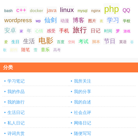
php
linux
c++
java
QQ
docker
nginx
bash
mysql
仙剑
学习
wordpress
博客
动漫
图片
学校
wp
夜
旅行
安卓
手机
日记
年
感受
心情
时间
梦
家
游戏
电影
生活
节日
考试
生日
脚本
爱
百度
空间
英语
谷
随笔
音乐
高考
歌
邮件
雪
分类
学习笔记
我所关注
我的作品
我的分享
我的旅行
我的自述
生活日记
社会点评
私人日记
网络日记
诗词共赏
随便写写