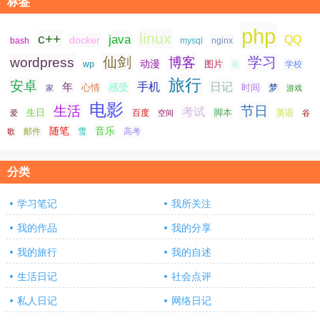
标签
php
linux
c++
java
QQ
docker
nginx
bash
mysql
仙剑
学习
wordpress
博客
动漫
图片
学校
wp
夜
旅行
安卓
手机
日记
年
感受
心情
时间
梦
家
游戏
电影
生活
节日
考试
生日
脚本
爱
百度
空间
英语
谷
随笔
音乐
高考
歌
邮件
雪
分类
学习笔记
我所关注
我的作品
我的分享
我的旅行
我的自述
生活日记
社会点评
私人日记
网络日记