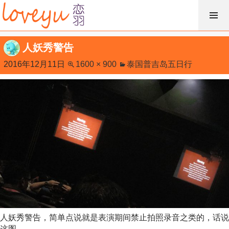
跳
过
内
人妖秀警告
容
2016年12月11日
1600 × 900
泰国普吉岛五日行
人妖秀警告，简单点说就是表演期间禁止拍照录音之类的，话说
这图……