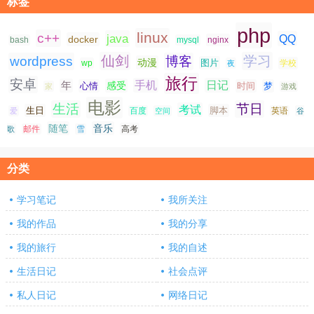
标签
php
linux
c++
java
QQ
docker
nginx
bash
mysql
仙剑
学习
wordpress
博客
动漫
图片
学校
wp
夜
旅行
安卓
手机
日记
年
感受
心情
时间
梦
家
游戏
电影
生活
节日
考试
生日
脚本
爱
百度
空间
英语
谷
随笔
音乐
高考
歌
邮件
雪
分类
学习笔记
我所关注
我的作品
我的分享
我的旅行
我的自述
生活日记
社会点评
私人日记
网络日记