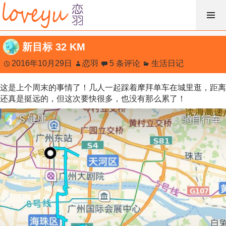
跳
过
内
新目标 32 KM
容
2016年10月29日
恋羽
5 条评论
生活日记
这是上个周末的事情了！几人一起踩着摩拜单车在城里逛，距离
还真是挺远的，但这次要快很多，也没有那么累了！