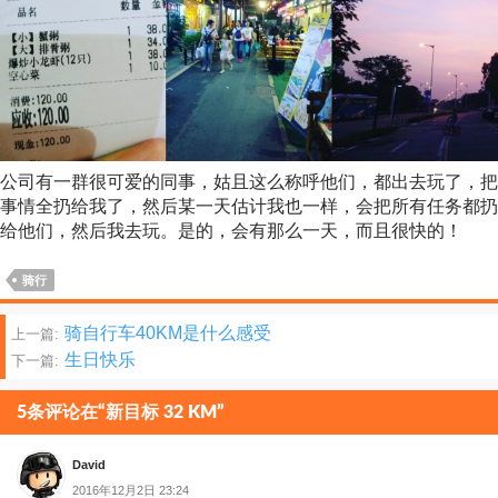
公司有一群很可爱的同事，姑且这么称呼他们，都出去玩了，把
事情全扔给我了，然后某一天估计我也一样，会把所有任务都扔
给他们，然后我去玩。是的，会有那么一天，而且很快的！
骑行
文
骑自行车40KM是什么感受
上一篇:
生日快乐
下一篇:
章
分
5条评论在“新目标 32 KM”
页
David
2016年12月2日 23:24