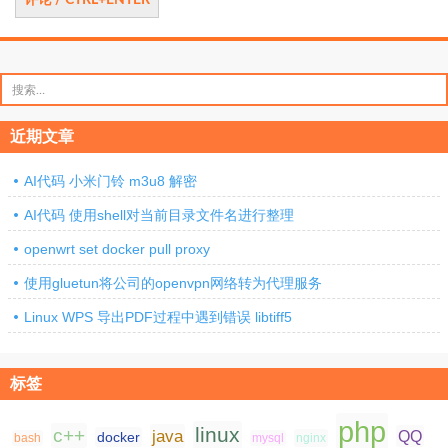
搜
索：
近期文章
AI代码 小米门铃 m3u8 解密
AI代码 使用shell对当前目录文件名进行整理
openwrt set docker pull proxy
使用gluetun将公司的openvpn网络转为代理服务
Linux WPS 导出PDF过程中遇到错误 libtiff5
标签
php
linux
c++
java
QQ
docker
nginx
bash
mysql