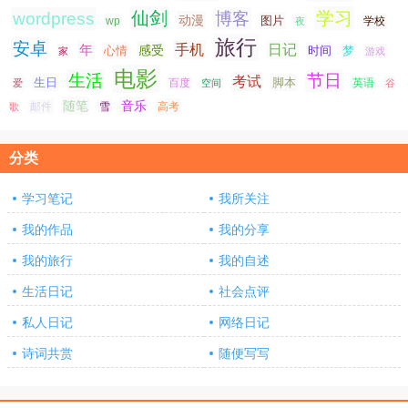
仙剑
学习
wordpress
博客
动漫
图片
学校
wp
夜
旅行
安卓
手机
日记
年
感受
心情
时间
梦
家
游戏
电影
生活
节日
考试
生日
脚本
爱
百度
空间
英语
谷
随笔
音乐
高考
歌
邮件
雪
分类
学习笔记
我所关注
我的作品
我的分享
我的旅行
我的自述
生活日记
社会点评
私人日记
网络日记
诗词共赏
随便写写