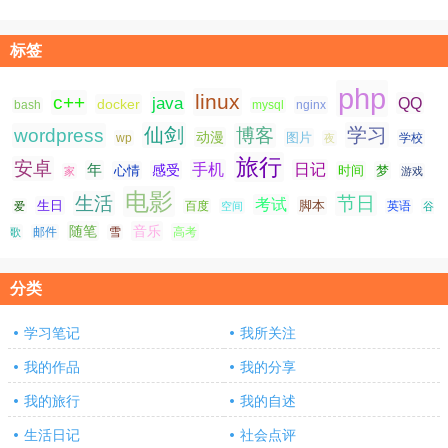
标签
php
linux
c++
java
QQ
docker
nginx
bash
mysql
仙剑
学习
wordpress
博客
动漫
图片
学校
wp
夜
旅行
安卓
手机
日记
年
感受
心情
时间
梦
家
游戏
电影
生活
节日
考试
生日
脚本
爱
百度
空间
英语
谷
随笔
音乐
高考
歌
邮件
雪
分类
学习笔记
我所关注
我的作品
我的分享
我的旅行
我的自述
生活日记
社会点评