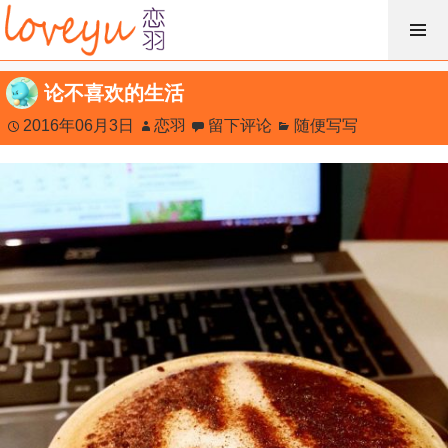
跳
过
内
论不喜欢的生活
容
2016年06月3日
恋羽
留下评论
随便写写