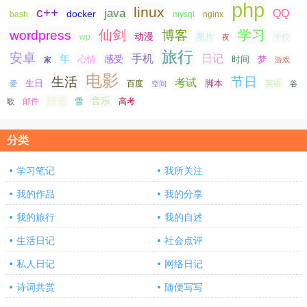
php
linux
c++
java
QQ
docker
nginx
bash
mysql
仙剑
学习
wordpress
博客
动漫
图片
学校
wp
夜
旅行
安卓
手机
日记
年
感受
心情
时间
梦
家
游戏
电影
生活
节日
考试
生日
脚本
爱
百度
空间
英语
谷
随笔
音乐
高考
歌
邮件
雪
分类
学习笔记
我所关注
我的作品
我的分享
我的旅行
我的自述
生活日记
社会点评
私人日记
网络日记
诗词共赏
随便写写