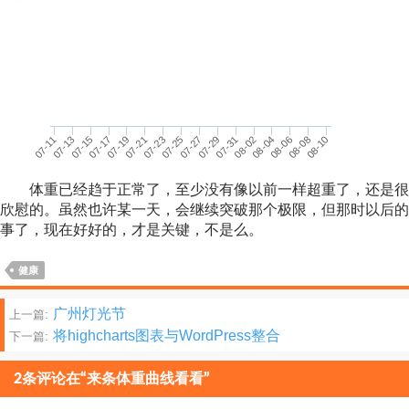
08-02
07-25
07-17
08-08
07-31
07-23
07-15
08-06
07-29
07-21
07-13
08-04
07-27
07-19
07-11
08-10
体重已经趋于正常了，至少没有像以前一样超重了，还是很
欣慰的。虽然也许某一天，会继续突破那个极限，但那时以后的
事了，现在好好的，才是关键，不是么。
健康
文
广州灯光节
上一篇:
将highcharts图表与WordPress整合
下一篇:
章
分
2条评论在“来条体重曲线看看”