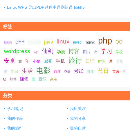
Linux WPS 导出PDF过程中遇到错误 libtiff5
标签
php
linux
c++
java
QQ
docker
nginx
bash
mysql
仙剑
学习
wordpress
博客
动漫
图片
学校
wp
夜
旅行
安卓
手机
日记
年
感受
心情
时间
梦
家
游戏
电影
生活
节日
考试
生日
脚本
爱
百度
空间
英语
谷
随笔
音乐
高考
歌
邮件
雪
分类
学习笔记
我所关注
我的作品
我的分享
我的旅行
我的自述