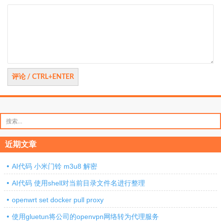
评
论
搜
索：
近期文章
AI代码 小米门铃 m3u8 解密
AI代码 使用shell对当前目录文件名进行整理
openwrt set docker pull proxy
使用gluetun将公司的openvpn网络转为代理服务