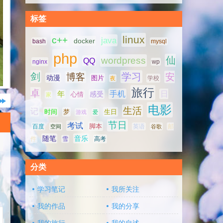
标签
linux
c++
java
docker
bash
mysql
php
仙
wordpress
QQ
nginx
wp
剑
学习
博客
安
动漫
图片
学校
夜
旅行
卓
手机
日
年
感受
心情
家
电影
生活
记
时间
梦
生日
游戏
爱
节日
考试
脚本
百度
空间
英语
谷歌
邮
随笔
音乐
高考
件
雪
分类
学习笔记
我所关注
我的作品
我的分享