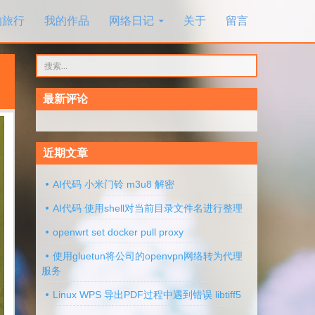
的旅行
我的作品
网络日记
关于
留言
搜
索：
最新评论
近期文章
AI代码 小米门铃 m3u8 解密
AI代码 使用shell对当前目录文件名进行整理
openwrt set docker pull proxy
使用gluetun将公司的openvpn网络转为代理
服务
Linux WPS 导出PDF过程中遇到错误 libtiff5