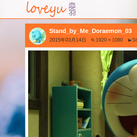
Stand_by_Me_Doraemon_03
2015年03月14日
1920 × 1080
S