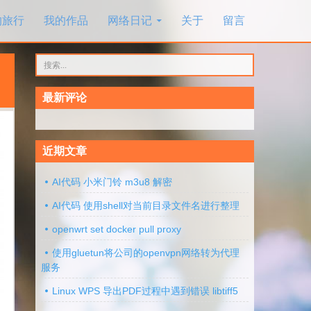
的旅行
我的作品
网络日记
关于
留言
搜
索：
最新评论
近期文章
AI代码 小米门铃 m3u8 解密
AI代码 使用shell对当前目录文件名进行整理
openwrt set docker pull proxy
使用gluetun将公司的openvpn网络转为代理
服务
Linux WPS 导出PDF过程中遇到错误 libtiff5