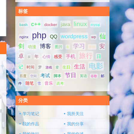
标签
linux
c++
java
docker
bash
mysql
php
仙
wordpress
QQ
nginx
wp
剑
学习
博客
安
动漫
图片
学校
夜
旅行
卓
手机
日
年
感受
心情
家
电影
生活
记
时间
梦
生日
游戏
爱
节日
考试
脚本
百度
空间
英语
谷歌
邮
随笔
音乐
高考
件
雪
分类
学习笔记
我所关注
我的作品
我的分享