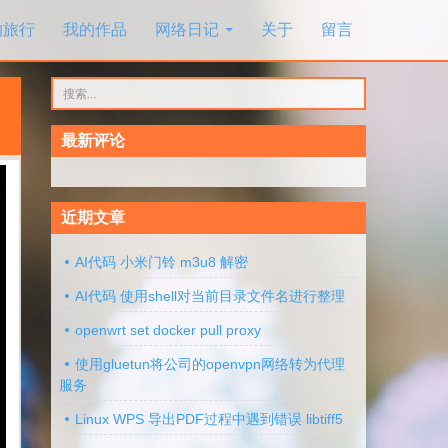
的旅行
我的作品
网络日记
关于
留言
搜
索：
最新评论
近期文章
AI代码 小米门铃 m3u8 解密
AI代码 使用shell对当前目录文件名进行整理
openwrt set docker pull proxy
使用gluetun将公司的openvpn网络转为代理
服务
Linux WPS 导出PDF过程中遇到错误 libtiff5