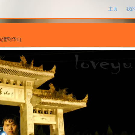
跳过内容
主页
我
临潼到华山