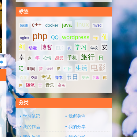
标签
linux
c++
java
docker
bash
mysql
php
仙
wordpress
QQ
nginx
wp
剑
学习
博客
安
动漫
图片
学校
夜
旅行
卓
手机
日
年
感受
心情
家
电影
生活
记
时间
梦
生日
游戏
爱
节日
考试
脚本
百度
空间
英语
谷歌
邮
随笔
音乐
高考
件
雪
分类
学习笔记
我所关注
我的作品
我的分享