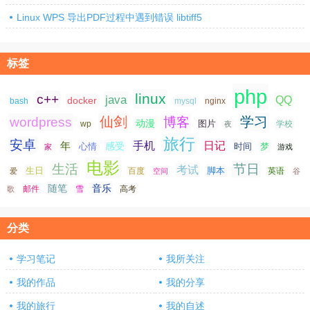
Linux WPS 导出PDF过程中遇到错误 libtiff5
标签
php
linux
c++
java
QQ
docker
nginx
bash
mysql
仙剑
学习
wordpress
博客
动漫
图片
学校
wp
夜
旅行
安卓
手机
日记
年
感受
心情
时间
梦
家
游戏
电影
生活
节日
考试
生日
脚本
爱
百度
空间
英语
谷
随笔
音乐
高考
歌
邮件
雪
分类
学习笔记
我所关注
我的作品
我的分享
我的旅行
我的自述