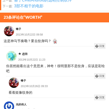
文
基于C#和Android的远程控制软件
上一篇:
3部不相干的电影
下一篇:
章
分
23条评论在“WORTH”
页
锋子
2013年10月22日 09:58
这是神马节奏嘞？要去纹身吗？
回复
恋羽
2013年10月22日 11:23
你居然能看出这个意思来，神奇！很明显那不是纹身，应该是彩绘
吧
回复
锋子
2013年10月26日 09:33
看着挺像纹身的
回复
光的传人