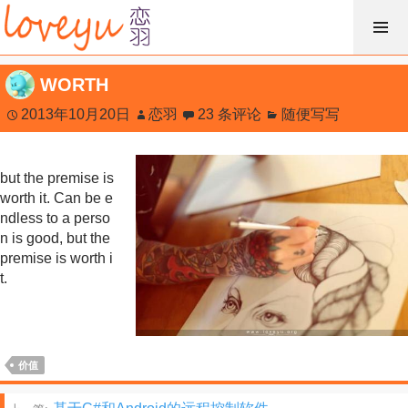
跳
过
内
WORTH
容
2013年10月20日
恋羽
23 条评论
随便写写
but the premise is
worth it. Can be e
ndless to a perso
n is good, but the
premise is worth i
t.
价值