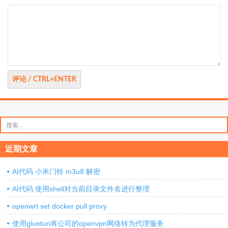
评
论
搜
索：
近期文章
AI代码 小米门铃 m3u8 解密
AI代码 使用shell对当前目录文件名进行整理
openwrt set docker pull proxy
使用gluetun将公司的openvpn网络转为代理服务