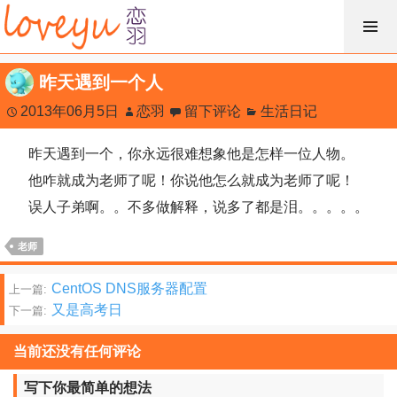
跳
过
内
昨天遇到一个人
容
2013年06月5日
恋羽
留下评论
生活日记
昨天遇到一个，你永远很难想象他是怎样一位人物。
他咋就成为老师了呢！你说他怎么就成为老师了呢！
误人子弟啊。。不多做解释，说多了都是泪。。。。。
老师
文
CentOS DNS服务器配置
上一篇:
又是高考日
下一篇:
章
分
当前还没有任何评论
页
写下你最简单的想法