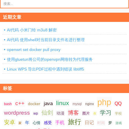
搜
索：
近期文章
AI代码 小米门铃 m3u8 解密
AI代码 使用shell对当前目录文件名进行整理
openwrt set docker pull proxy
使用gluetun将公司的openvpn网络转为代理服务
Linux WPS 导出PDF过程中遇到错误 libtiff5
标签
php
linux
c++
java
QQ
docker
nginx
bash
mysql
仙剑
学习
wordpress
博客
动漫
图片
学校
wp
夜
旅行
安卓
手机
日记
年
感受
心情
时间
梦
家
游戏