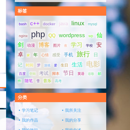
标签
linux
c++
java
docker
bash
mysql
php
仙
wordpress
QQ
nginx
wp
剑
学习
博客
安
动漫
图片
学校
夜
旅行
卓
手机
日
年
感受
心情
家
电影
生活
记
时间
梦
生日
游戏
爱
节日
考试
脚本
百度
空间
英语
谷歌
邮
随笔
音乐
高考
件
雪
分类
学习笔记
我所关注
我的作品
我的分享