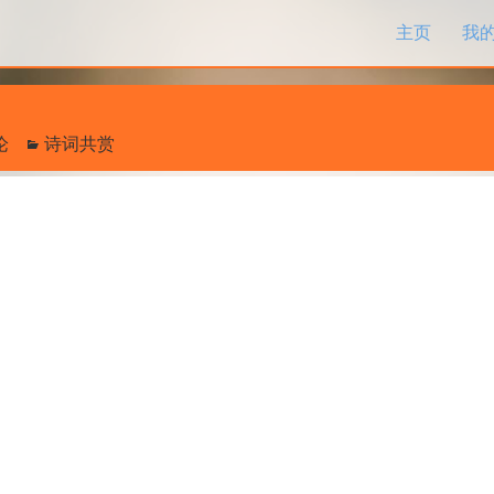
跳过内容
主页
我
论
诗词共赏