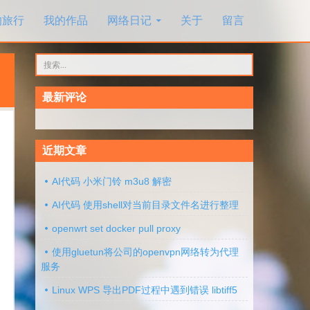
的旅行
我的作品
网络日记
关于
留言
搜
索：
最新评论
近期文章
AI代码 小米门铃 m3u8 解密
AI代码 使用shell对当前目录文件名进行整理
openwrt set docker pull proxy
使用gluetun将公司的openvpn网络转为代理
服务
Linux WPS 导出PDF过程中遇到错误 libtiff5