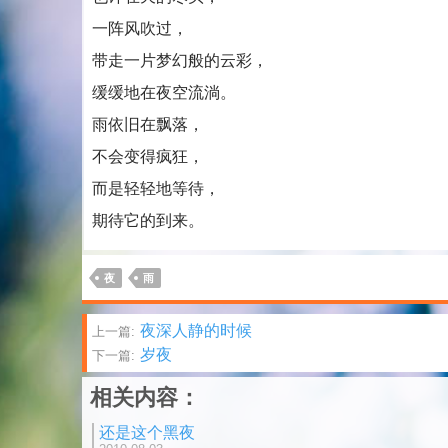
一阵风吹过，
带走一片梦幻般的云彩，
缓缓地在夜空流淌。
雨依旧在飘落，
不会变得疯狂，
而是轻轻地等待，
期待它的到来。
夜
雨
文
夜深人静的时候
上一篇:
岁夜
下一篇:
章
相关内容：
分
还是这个黑夜
页