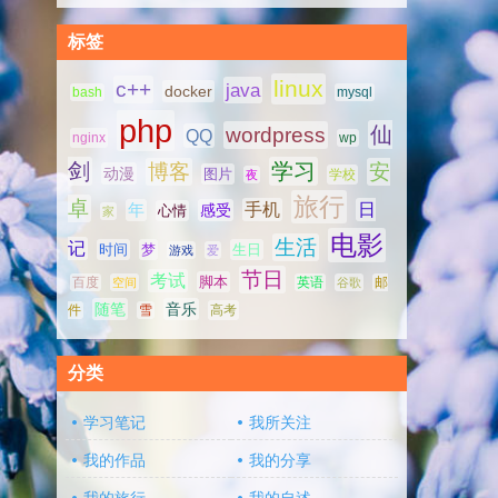
标签
linux
c++
java
docker
bash
mysql
php
仙
wordpress
QQ
nginx
wp
剑
学习
博客
安
动漫
图片
学校
夜
旅行
卓
手机
日
年
感受
心情
家
电影
生活
记
时间
梦
生日
游戏
爱
节日
考试
脚本
百度
空间
英语
谷歌
邮
随笔
音乐
高考
件
雪
分类
学习笔记
我所关注
我的作品
我的分享