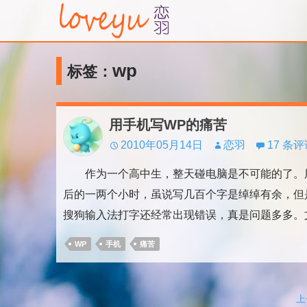
wp
标签：
用手机写WP的痛苦
2010年05月14日
恋羽
17 条
作为一个高中生，整天碰电脑是不可能的了。用
后的一两个小时，虽说写几百个字是绰绰有余，但
搜狗输入法打字还经常出现错误，真是问题多多。文
WP
手机
痛苦
文
上