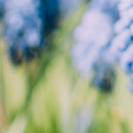
章
分
页