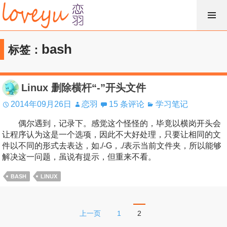
跳
过
内
bash
标签：
容
Linux 删除横杆“-”开头文件
2014年09月26日
恋羽
15 条评论
学习笔记
偶尔遇到，记录下。感觉这个怪怪的，毕竟以横岗开头会
让程序认为这是一个选项，因此不大好处理，只要让相同的文
件以不同的形式去表达，如./-G，./表示当前文件夹，所以能够
解决这一问题，虽说有提示，但重来不看。
BASH
LINUX
文
上一页
1
2