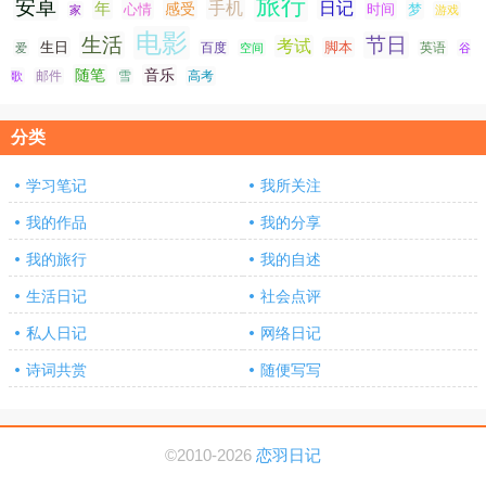
旅行
安卓
手机
日记
年
感受
心情
时间
梦
家
游戏
电影
生活
节日
考试
生日
脚本
爱
百度
空间
英语
谷
随笔
音乐
高考
歌
邮件
雪
分类
学习笔记
我所关注
我的作品
我的分享
我的旅行
我的自述
生活日记
社会点评
私人日记
网络日记
诗词共赏
随便写写
©2010-2026
恋羽日记