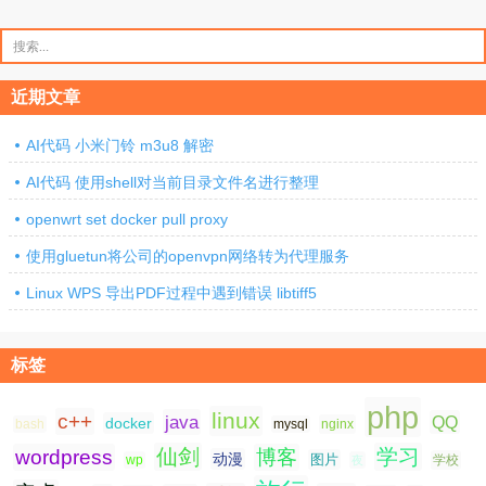
章
分
搜
索：
页
近期文章
AI代码 小米门铃 m3u8 解密
AI代码 使用shell对当前目录文件名进行整理
openwrt set docker pull proxy
使用gluetun将公司的openvpn网络转为代理服务
Linux WPS 导出PDF过程中遇到错误 libtiff5
标签
php
linux
c++
java
QQ
docker
nginx
bash
mysql
仙剑
学习
wordpress
博客
动漫
图片
学校
wp
夜