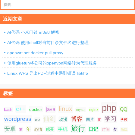
搜
索：
近期文章
AI代码 小米门铃 m3u8 解密
AI代码 使用shell对当前目录文件名进行整理
openwrt set docker pull proxy
使用gluetun将公司的openvpn网络转为代理服务
Linux WPS 导出PDF过程中遇到错误 libtiff5
标签
php
linux
c++
java
QQ
docker
nginx
bash
mysql
仙剑
学习
wordpress
博客
动漫
图片
学校
wp
夜
旅行
安卓
手机
日记
年
感受
心情
时间
梦
家
游戏