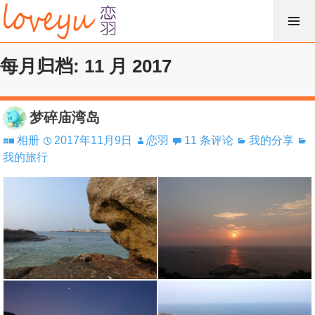
跳
过
内
每月归档: 11 月 2017
容
梦碎庙湾岛
相册
2017年11月9日
恋羽
11 条评论
我的分享
我的旅行