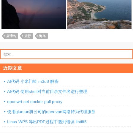
庙湾岛
旅行
海岛
搜
索：
近期文章
AI代码 小米门铃 m3u8 解密
AI代码 使用shell对当前目录文件名进行整理
openwrt set docker pull proxy
使用gluetun将公司的openvpn网络转为代理服务
Linux WPS 导出PDF过程中遇到错误 libtiff5