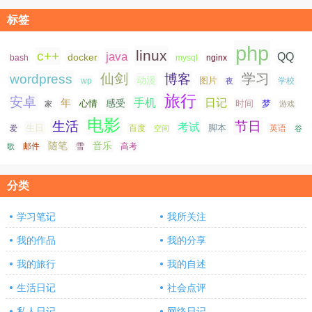
标签
php
linux
c++
java
QQ
docker
nginx
bash
mysql
仙剑
学习
wordpress
博客
动漫
图片
学校
wp
夜
旅行
安卓
手机
日记
年
感受
心情
时间
梦
家
游戏
电影
生活
节日
考试
生日
脚本
爱
百度
空间
英语
谷
随笔
音乐
高考
歌
邮件
雪
分类
学习笔记
我所关注
我的作品
我的分享
我的旅行
我的自述
生活日记
社会点评
私人日记
网络日记